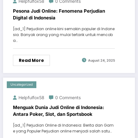
Helpfulfox58
0 Comments
Pesona Judi Online: Fenomena Perjudian
Digital di Indonesia
[ad_1] Perjudian online kini semakin populer di Indone
sia. Banyak orang yang mulai tertarik untuk mencob
a…
Read More
August 24, 2025
Uncategorized
Helpfulfox58
0 Comments
Menguak Dunia Judi Online di Indonesia:
Antara Poker, Slot, dan Sportsbook
[ad_1] Perjudian Online di Indonesia: Berita dan Gam
e yang Populer Perjudian online menjadi salah satu…