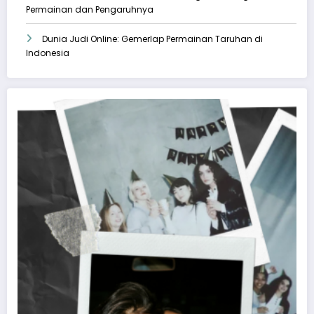
Permainan dan Pengaruhnya
Dunia Judi Online: Gemerlap Permainan Taruhan di
Indonesia