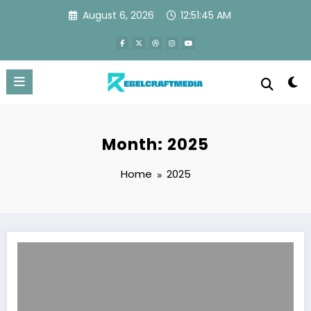
Skip
August 6, 2026
12:51:46 AM
to
content
Month: 2025
Home
2025