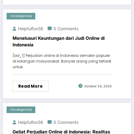
Uncategorized
Helpfulfox58
0 Comments
Menelusuri Keuntungan dari Judi Online di
Indonesia
[ad_1] Perjudian online di Indonesia semakin populer
di kalangan masyarakat. Banyak orang yang tertarik
untuk…
Read More
October 24, 2025
Uncategorized
Helpfulfox58
0 Comments
Geliat Perjudian Online di Indonesia: Realitas